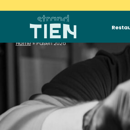
Naar
hoofdinhoud
Home
Resta
Home
»
Pasen 2026