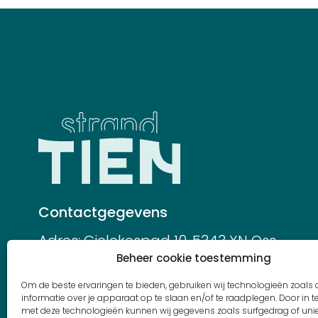
Contactgegevens
Adres:
Gielekespad 10, 5343 XN Oss
Beheer cookie toestemming
Mail:
info@strandtien.nl
Om de beste ervaringen te bieden, gebruiken wij technologieën zoals
Tel:
0412-782510
informatie over je apparaat op te slaan en/of te raadplegen. Door in
met deze technologieën kunnen wij gegevens zoals surfgedrag of unie