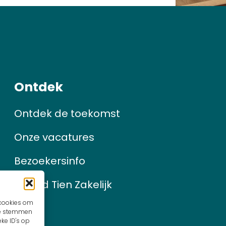
Ontdek
Ontdek de toekomst
Onze vacatures
Bezoekersinfo
Strand Tien Zakelijk
 cookies om
 te stemmen
ke ID's op