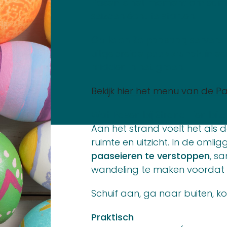
Pasen is het moment om samen
seizoen écht te starten.
Op
1e en 2e paasdag
serveren
uitgebreide
paasbrunch
, in 
midden in het groen.
Bekijk hier het menu van de P
Wat Pasen bij Strand Tien bij
Aan het strand voelt het als 
ruimte en uitzicht. In de oml
paaseieren te verstoppen
, s
wandeling te maken voordat o
Schuif aan, ga naar buiten, ko
Praktisch