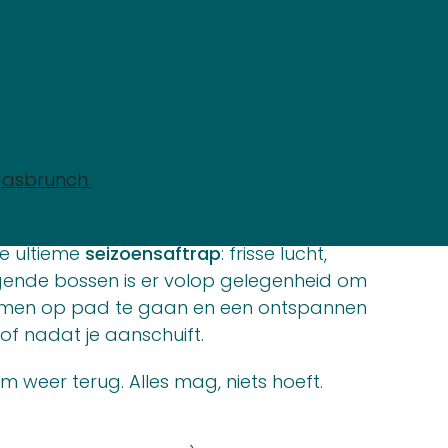
 te komen, de lente te voelen en het
 we bij Strand Tien vanaf
12.00 uur
een
een ontspannen setting aan het strand en
aasbrunch.
zonder maakt, is alles om de brunch heen.
de ultieme
seizoensaftrap
: frisse lucht,
iggende bossen is er volop gelegenheid om
amen op pad te gaan en een ontspannen
f nadat je aanschuift.
m weer terug. Alles mag, niets hoeft.