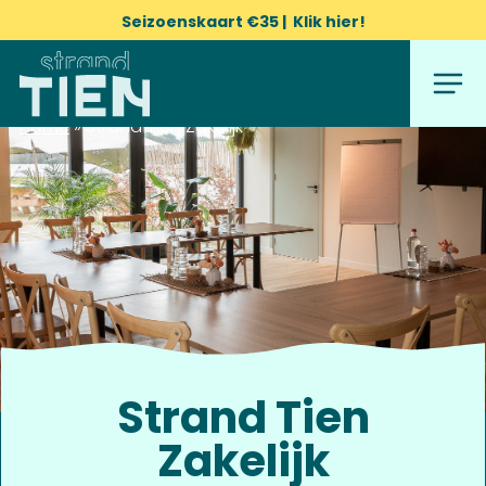
Naar
Seizoenskaart €35 | Klik hier!
hoofdinhoud
Menu
Home
Home
»
Strand Tien Zakelijk
Strand Tien
Zakelijk