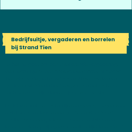
Bedrijfsuitje, vergaderen en borrelen
bij Strand Tien
Of het nu gaat om een inspirerende vergadering,
een teamuitje of een ontspannen borrel, bij Strand
Tien vind je de perfecte balans tussen werken en
genieten. Midden in het bos, pal aan het water en
toch op maar vijf minuten rijden van de A59.
De lichte ruimte en natuurlijke omgeving zorgen voor
rust, focus en nieuwe energie. Geen standaard
zaaltje, maar een plek waar ideeën ontstaan en
iedereen zich op zijn gemak voelt. Bekijk hieronder de